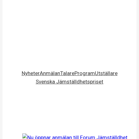
Nyheter
Anmälan
Talare
Program
Utställare
Svenska Jämställdhetspriset