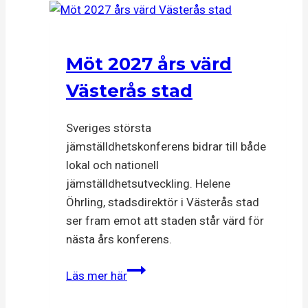
till
Forum
Jämställdhet
Möt 2027 års värd
2027
Västerås stad
Sveriges största
jämställdhetskonferens bidrar till både
lokal och nationell
jämställdhetsutveckling. Helene
Öhrling, stadsdirektör i Västerås stad
ser fram emot att staden står värd för
nästa års konferens.
Möt
Läs mer här
2027
års