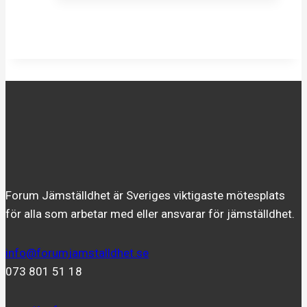
på
Forum
Jämställdhet
2027?
Forum Jämställdhet är Sveriges viktigaste mötesplats
för alla som arbetar med eller ansvarar för jämställdhet.
info@forumjamstalldhet.se
073 801 51 18