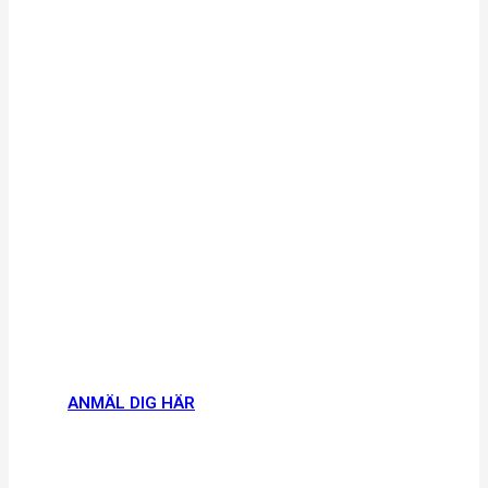
Välkommen till Forum
Jämställdhet
Västerås 3–4 februari 2027
Sveriges viktigaste
mötesplats för jämställdhet
ANMÄL DIG HÄR