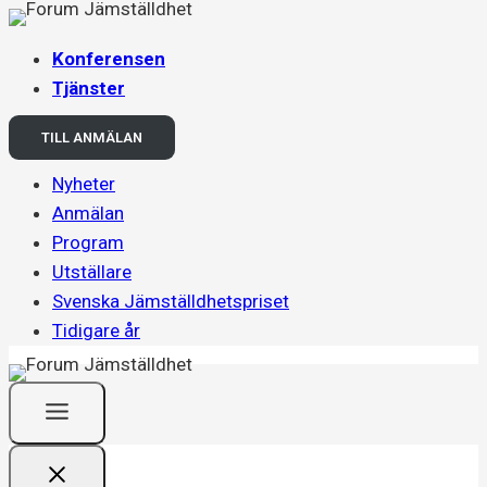
Skip
to
Konferensen
content
Tjänster
TILL ANMÄLAN
Nyheter
Anmälan
Program
Utställare
Svenska Jämställdhetspriset
Tidigare år