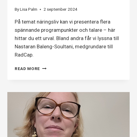
By
Lisa Palm
2 september 2024
På temat näringsliv kan vi presentera flera
spännande programpunkter och talare – här
hittar du ett urval. Bland andra får vi lyssna till
Nastaran Baleng-Soultani, medgrundare till
RadCap.
DET
READ MORE
JÄMSTÄLLDA
NÄRINGSLIVET
–
TIPS
FRÅN
PROGRAMMET