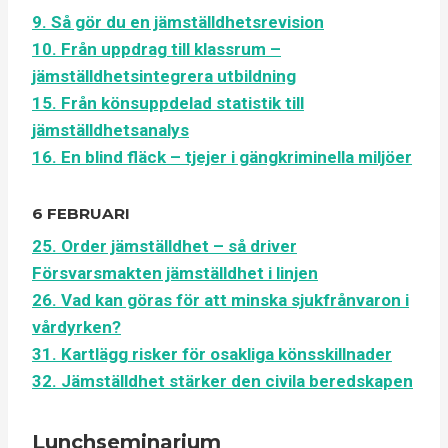
9. Så gör du en jämställdhetsrevision
10. Från uppdrag till klassrum –
jämställdhetsintegrera utbildning
15. Från könsuppdelad statistik till
jämställdhetsanalys
16. En blind fläck – tjejer i gängkriminella miljöer
6 FEBRUARI
25. Order jämställdhet – så driver
Försvarsmakten jämställdhet i linjen
26. Vad kan göras för att minska sjukfrånvaron i
vårdyrken?
31. Kartlägg risker för osakliga könsskillnader
32. Jämställdhet stärker den civila beredskapen
Lunchseminarium