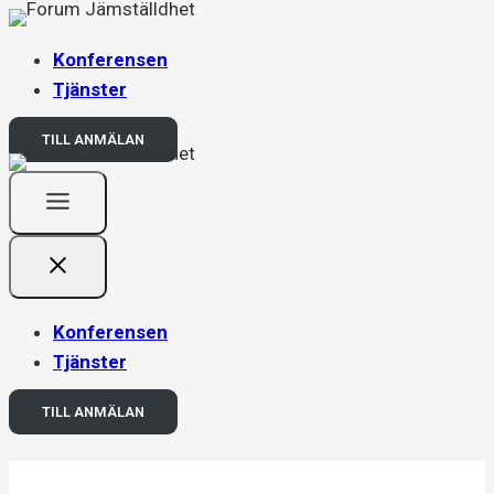
Skip
to
Konferensen
content
Tjänster
TILL ANMÄLAN
Konferensen
Tjänster
TILL ANMÄLAN