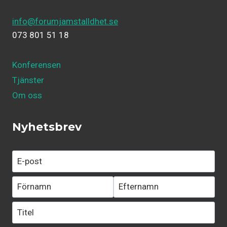
info@forumjamstalldhet.se
073 801 51 18
Konferensen
Tjänster
Om oss
Nyhetsbrev