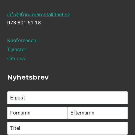
info@forumjamstalldhet.se
073 801 51 18
Konferensen
Tjänster
Om oss
Nyhetsbrev