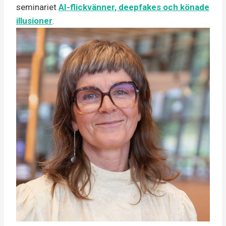
seminariet
AI-flickvänner, deepfakes och könade
illusioner
.