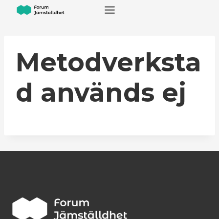
Skip
to
content
Metodverksta
d används ej