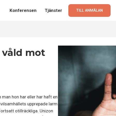
Konferensen
Tjänster
TILL ANMÄLAN
s våld mot
 man hon har eller har haft en
civilsamhällets upprepade larm
ortsatt otillräckliga. Unizon